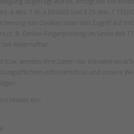
lligung abgefragt wurde, erfolgt die Verarbei
rt. 6 Abs. 1 lit. a DSGVO und § 25 Abs. 1 TTDSG
eicherung von Cookies oder den Zugriff auf In
s (z. B. Device-Fingerprinting) im Sinne des 
erzeit widerrufbar.
d bzw. werden Ihre Daten nur insoweit verarbe
istungspflichten erforderlich ist und unsere W
olgen.
(n) Hoster ein:
a