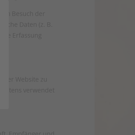
beim Besuch der
ische Daten (z. B.
 Die Erfassung
en.
ng der Website zu
rhaltens verwendet
unft, Empfänger und