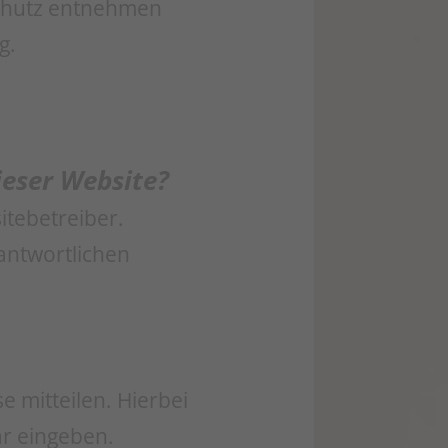
chutz entnehmen
g.
ieser Website?
itebetreiber.
antwortlichen
 mitteilen. Hierbei
ar eingeben.