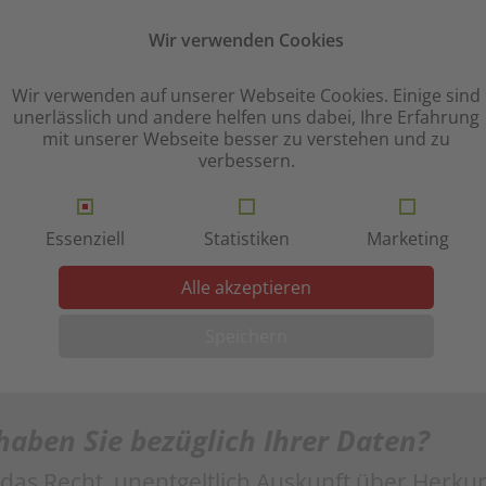
Wir verwenden Cookies
n automatisch oder nach Ihrer Einwilligung 
e IT-Systeme erfasst. Das sind vor allem techn
Wir verwenden auf unserer Webseite Cookies. Einige sind
unerlässlich und andere helfen uns dabei, Ihre Erfahrung
triebssystem oder Uhrzeit des Seitenaufrufs).
mit unserer Webseite besser zu verstehen und zu
verbessern.
t automatisch, sobald Sie diese Website betret
ir Ihre Daten?
Essenziell
Statistiken
Marketing
wird erhoben, um eine fehlerfreie Bereitstellu
Alle akzeptieren
ere Daten können zur Analyse Ihres Nutzerve
Speichern
aben Sie bezüglich Ihrer Daten?
 das Recht, unentgeltlich Auskunft über Herk