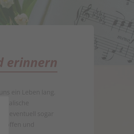
d erinnern
uns ein Leben lang.
sikalische
, ob eventuell sogar
he offen und