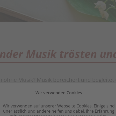
nder Musik trösten un
 ohne Musik? Musik bereichert und begleitet 
ich viele auch beim Abschiednehmen eine mu
Wir verwenden Cookies
s Lieblingslied oder der Lieblingsinterpret ist
Wir verwenden auf unserer Webseite Cookies. Einige sind
 und vorgetragen wird: Wir sind für Ihre Wünsc
unerlässlich und andere helfen uns dabei, Ihre Erfahrung