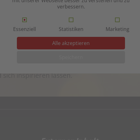
 eine Trauerfeier mit Musik.
mit unserer Webseite besser zu verstehen und zu
verbessern.
Essenziell
Statistiken
Marketing
Alle akzeptieren
Speichern
ke vor, die gut zu einer Bestattung passen. Si
sich inspirieren lassen.