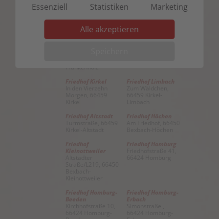
66450 Bexbach
Friedensstraße 12,
Essenziell
Statistiken
Marketing
66450
Oberbexbach
Alle akzeptieren
Friedhof
Friedhof
Frankenholz
Niederbexbach
Ferdinand-
Am Kirchberg,
Speichern
Cullmann-Straße,
66450 Bexbach-
66450 Bexbach-
Niederbexbach
Frankenholz
Friedhof Kirkel
Friedhof Limbach
In den Vierzehn
Zum Wäldchen,
Morgen, 66459
66459 Kirkel-
Kirkel
Limbach
Friedhof Altstadt
Friedhof Höchen
Turmstraße, 66459
Am Friedhof, 66450
Kirkel-Altstadt
Bexbach-Höchen
Friedhof
Friedhof Homburg
Kleinottweiler
Friedhofstraße 41,
Altstadter
66424 Homburg
Straße/L219, 66450
Bexbach-
Kleinottweiler
Friedhof Homburg-
Friedhof Homburg-
Beeden
Erbach
Kirchhofstraße 10,
Simonstraße ,
66424 Homburg-
66424 Homburg-