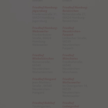
Beeden
Erbach
Friedhof Homburg-
Friedhof Homburg-
Jägersburg
Reiskirchen
Friedensstraße 31,
Richardstraße 27,
66424 Homburg-
66424 Homburg-
Jägersburg
Reiskirchen
Friedhof Homburg-
Friedhof
Websweiler
Neunkirchen-
Frankenholzer
Furpach
Straße, 66424
Limbacher Straße,
Homburg-
66539
Websweiler
Neunkirchen-
Furpach
Friedhof
Friedhof
Wiebelskirchen
Münchwies
Römerstraße,
Friedhofstraße,
66540
66540
Neunkirchen-
Neunkirchen-
Wiebelskirchen
Münchwies
Friedhof Hangard
Friedhof
Jean-Mathieu-
Wellesweiler
Straße , 66540
Im Ostergarten 18,
Neunkirchen-
66539
Hangard
Neunkirchen-
Wellesweiler
Friedhof Kohlhof
Friedhof
Täufergarten,
Ludwigsthal