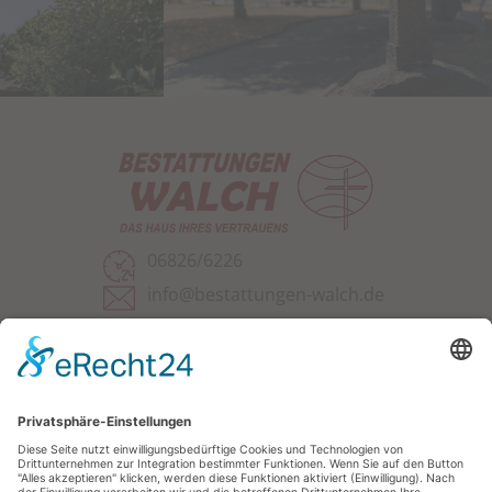
06826/6226
info@bestattungen-walch.de
Saarpfalz-Park 216
66450 Bexbach